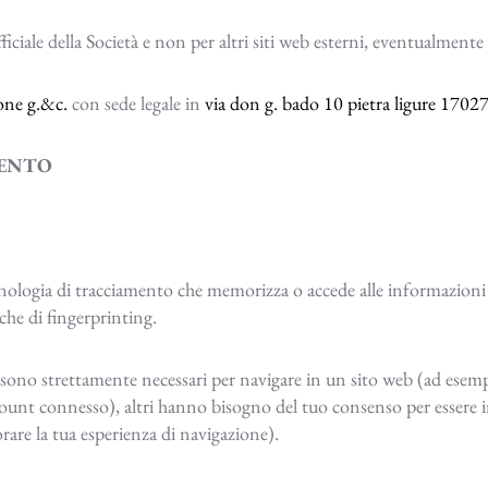
ficiale della Società e non per altri siti web esterni, eventualmente
rone g.&c.
con sede legale in
via don g. bado 10 pietra ligure 1702
MENTO
ecnologia di tracciamento che memorizza o accede alle informazioni 
he di fingerprinting.
ono strettamente necessari per navigare in un sito web (ad esempio
unt connesso), altri hanno bisogno del tuo consenso per essere ins
orare la tua esperienza di navigazione).