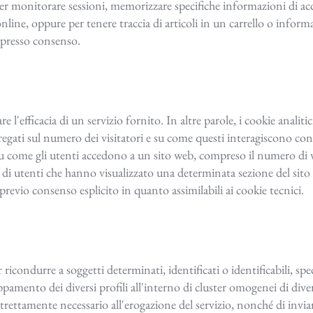
per monitorare sessioni, memorizzare specifiche informazioni di acce
 online, oppure per tenere traccia di articoli in un carrello o infor
espresso consenso.
e l'efficacia di un servizio fornito. In altre parole, i cookie analitic
regati sul numero dei visitatori e su come questi interagiscono con i
su come gli utenti accedono a un sito web, compreso il numero di v
o di utenti che hanno visualizzato una determinata sezione del sit
previo consenso esplicito in quanto assimilabili ai cookie tecnici.
r ricondurre a soggetti determinati, identificati o identificabili, 
ruppamento dei diversi profili all'interno di cluster omogenei di di
strettamente necessario all'erogazione del servizio, nonché di invia