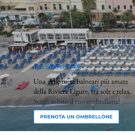
LA SPIAGGIA
Una delle mete balneari più amate
della Riviera Ligure, tra sole e relax.
Scegli subito il tuo ombrellone!
PRENOTA UN OMBRELLONE